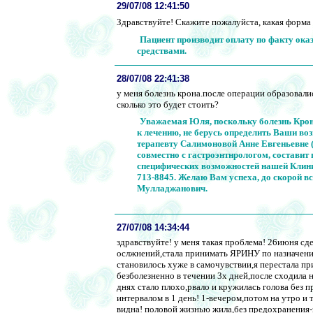
29/07/08 12:41:50
Здравствуйте! Скажите пожалуйста, какая форма 
Пациент производит оплату по факту ок
средствами.
28/07/08 22:41:38
у меня болезнь крона.после операции образовали
сколько это будет стоить?
Уважаемая Юля, поскольку болезнь Крон
к лечению, не берусь определить Ваши в
терапевту Салимоновой Анне Евгеньевне (с
совместно с гастроэнтнрологом, составит
специфических возможностей нашей Клиник
713-8845. Желаю Вам успеха, до скорой в
Мулладжанович.
27/07/08 14:34:44
здравствуйте! у меня такая проблема! 26июня сд
ослжнений,стала принимать ЯРИНУ по назначению
становилось хуже в самочувствии,я перестала п
безболезненно в течении 3х дней,после сходила н
днях стало плохо,рвало и кружилась голова без п
интервалом в 1 день! 1-вечером,потом на утро и 
видна! половой жизнью жила,без предохранения-