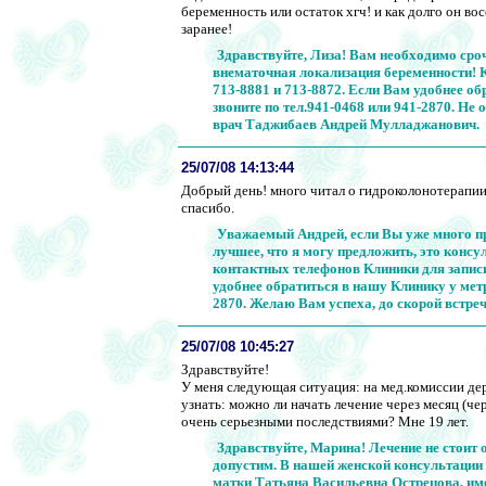
беременность или остаток хгч! и как долго он во
заранее!
Здравствуйте, Лиза! Вам необходимо сроч
внематочная локализация беременности! 
713-8881 и 713-8872. Если Вам удобнее о
звоните по тел.941-0468 или 941-2870. Не
врач Таджибаев Андрей Мулладжанович.
25/07/08 14:13:44
Добрый день! много читал о гидроколонотерапии,
спасибо.
Уважаемый Андрей, если Вы уже много про
лучшее, что я могу предложить, это консу
контактных телефонов Клиники для записи
удобнее обратиться в нашу Клинику у метр
2870. Желаю Вам успеха, до скорой встр
25/07/08 10:45:27
Здравствуйте!
У меня следующая ситуация: на мед.комиссии дер
узнать: можно ли начать лечение через месяц (чер
очень серьезными последствиями? Мне 19 лет.
Здравствуйте, Марина! Лечение не стоит 
допустим. В нашей женской консультации 
матки Татьяна Васильевна Острецова, им