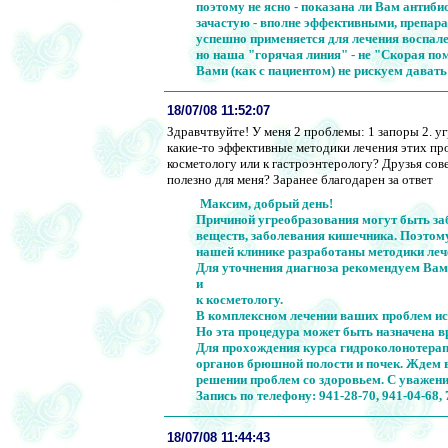
поэтому не ясно - показана ли Вам антиб
зачастую - вполне эффективными, препар
успешно применяется для лечения воспал
но наша "горячая линия" - не "Скорая по
Вами (как с пациентом) не рискуем дават
18/07/08 11:52:07
Здравчтвуйте! У меня 2 проблемы: 1 запоры 2. уг
какие-то эффективные методики лечения этих пр
косметологу или к гастроэнтерологу? Друзья со
полезно для меня? Заранее благодарен за ответ
Максим, добрый день!
Причиной угреобразования могут быть за
веществ, заболевания кишечника. Поэтом
нашей клинике разработаны методики лече
Для уточнения диагноза рекомендуем Вам 
и
к косметологу.
В комплексном лечении ваших проблем ис
Но эта процедура может быть назначена в
Для прохождения курса гидроколонотерап
органов брюшной полости и почек. Ждем 
решении проблем со здоровьем. С уважени
Запись по телефону: 941-28-70, 941-04-68, 
18/07/08 11:44:43