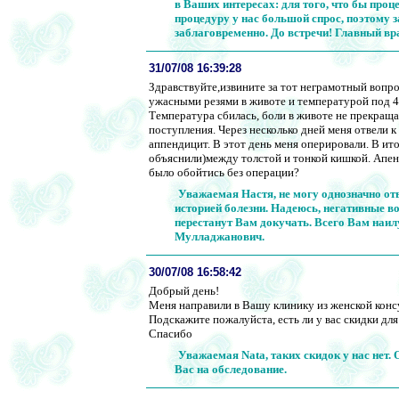
в Ваших интересах: для того, что бы проце
процедуру у нас большой спрос, поэтому з
заблаговременно. До встречи! Главный в
31/07/08 16:39:28
Здравствуйте,извините за тот неграмотный вопрос
ужасными резями в животе и температурой под 4
Температура сбилась, боли в животе не прекраща
поступления. Через несколько дней меня отвели к
аппендицит. В этот день меня оперировали. В ито
объяснили)между толстой и тонкой кишкой. Апен
было обойтись без операции?
Уважаемая Настя, не могу однозначно от
историей болезни. Надеюсь, негативные в
перестанут Вам докучать. Всего Вам наи
Мулладжанович.
30/07/08 16:58:42
Добрый день!
Меня направили в Вашу клинику из женской конс
Подскажите пожалуйста, есть ли у вас скидки дл
Спасибо
Уважаемая Nata, таких скидок у нас нет.
Вас на обследование.