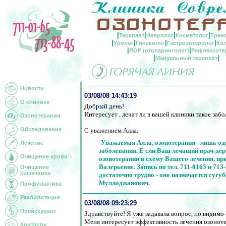
|
|
|
|
Терапевт
Невролог
Косметолог
Тран
|
|
|
|
Уролог
Гинеколог
Гастроэнтеролог
Ко
|
|
ЛОР (отоларинголог)
Рефлексоте
|
|
Мануальный терапевт
Новости
03/08/08 14:43:19
О клинике
Добрый день!
Интересует , лечат ли в вашей клиники такое забо
Озонотерапия
Обследование
С уважением Алла.
Уважаемая Алла, озонотерапия - лишь од
Лечение
заболевания. Е сли Ваш лечащий врач-де
Очищение крови
озонотерапии в схему Вашего лечения, п
Валерьевне. Запись по тел. 711-0165 и 71
Очищение
кишечника
достаточно трудно - оно назначается суг
Мулладжанович.
Профилактика
Реабилитация
03/08/08 09:23:29
Прейскурант
Здравствуйте! Я уже задавала вопрос, но видимо 
Меня интересует эффективность лечения озоноте
Контакты