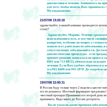
диагностики и лечения. Запишитесь на при
для того, чтобы помочь Вам справиться 
Мулладжанович.
21/07/08 19:20:18
здравствуйте. в вашей клинике проводится лечени
стоит?
Здравствуйте, Марина. Лечение уреаплазм
использованием всех, в том числе специфи
конкретно, особенно на вопрос о стоимост
зависит и от длительности заболевания, и
сопутствующих заболеваний и т.п. Достат
диагностические процедуры - если предыд
примите решение записаться на прием к с
8881 или 713-8872), обязательно возьмит
лечения. Если Вам удобнее обратиться в 
тел.941-0468 или 941-2870. До скорой вс
Мулладжанович.
19/07/08 22:00:31
В России буду только через 2 недели а цистит на
его не решаюсь. Местный фармацевт предлож
-местный препарат.Принимаю его второй день не
принимать. Надо както до России дотерпеть.
Вы не указали, какие признаки заболевани