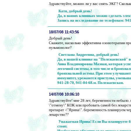
Здравствуйте, можно ли у вас снять ЭКГ? Скольк
Катя, добрый день!
Да, в наших клиниках можно сделать элек
Запись на исследование по телефонам: 941-
18/07/08 11:43:56
Добрый день!
Скажите, насколько эффективна озонотерапия при
пульмонолог?
Светлана Андреевна, добрый день!
Да, в нашей клинике на "Полежаевской" в
Анна Владимировна Мазная, которая успе
легочной системы, в том числе и бронхиа
бронхиальной астмы. При этом улучшаютс
иммунитет, урежаются приступы, уменьша
941-28-70, 941-04-68.м. Полежаевская.
14/07/08 10:06:10
Здравствуйте! мне 28 лет, беременности небыло.
\"отмену\" КОК или пробовать самой без лекарст
препарат -\"Ярина\". беременность планируем че
лекарство??
Уважаемая Ирина! Если Вы планируете бе
стоит.
Необходимо обратиться на прием к гинеко