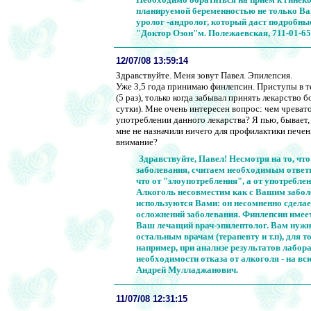
планируемой беременностью не только Вам
уролог -андролог, который даст подробные
"Доктор Озон"м. Полежаевская, 711-01-65
12/07/08 13:59:14
Здравствуйте. Меня зовут Павел. Эпилепсия.
Уже 3,5 года принимаю финлепсин. Приступы в т
(5 раз), только когда забывал принять лекарство 
сутки). Мне очень интересен вопрос: чем чреват
употреблении данного лекарства? Я пью, бывает, 
мне не назначили ничего для профилактики печени
внимание?
Здравствуйте, Павел! Несмотря на то, ч
заболевания, считаем необходимым ответит
что от "злоупотребления", а от употребл
Алкоголь несовместим как с Вашим заболе
используются Вами: он несомненно сделае
осложнений заболевания. Финлепсин имеет
Ваш лечащий врач-эпилептолог. Вам нужн
остальным врачам (терапевту и т.п), для 
например, при анализе результатов лабор
необходимости отказа от алкоголя - на в
Андрей Мулладжанович.
11/07/08 12:31:15