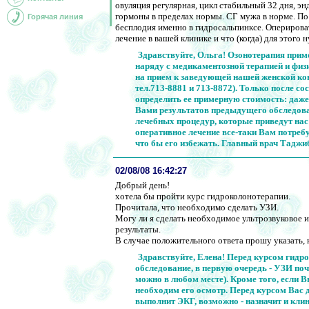
овуляция регулярная, цикл стабильный 32 дня, 
гормоны в пределах нормы. СГ мужа в норме. По
Горячая линия
бесплодия именно в гидросальпинксе. Оперирова
лечение в вашей клинике и что (когда) для этого 
Здравствуйте, Ольга! Озонотерапия прим
наряду с медикаментозной терапией и фи
на прием к заведующей нашей женской ко
тел.713-8881 и 713-8872). Только после с
определить ее примерную стоимость: даже
Вами результатов предыдущего обследован
лечебных процедур, которые приведут нас
оперативное лечение все-таки Вам потреб
что бы его избежать. Главный врач Тадж
02/08/08 16:42:27
Добрый день!
хотела бы пройти курс гидроколонотерапии.
Прочитала, что необходимо сделать УЗИ.
Могу ли я сделать необходимое ультрозвуковое и
результаты.
В случае положительного ответа прошу указать,
Здравствуйте, Елена! Перед курсом гидр
обследование, в первую очередь - УЗИ по
можно в любом месте). Кроме того, если В
необходим его осмотр. Перед курсом Вас 
выполнит ЭКГ, возможно - назначит и кли