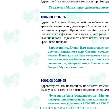
Здравствуйте,а подскажите стоимость приёма де
Уважаемая Маша прием дерматокосметолога
10/07/08 15:07:56
Здравствуйте, мне 36 лет,первый раз заболела цис
время беременности. Далее через 2 года опять в
лет. затем регулярно. При приёме антибиотиков 
цистит,гиперлефлекторн моч пузырь,бактериаль 
жжение и боли. Подскажите с чего начать, как п
красноярский край
Здравствуйте, Елена! Вам придется лечит
уролога, гинеколога и др. Средний срок л
недель. Наши контактные телефоны - на са
возможно, что и в Ачинске, и уж точно - в
специалисты, которые смогут Вам помочь
Андрей Мулладжанович.
10/07/08 00:59:55
Здравствуйте! Вы не могли бы подсказать фамили
Была у вас,но точно не помню фамилию специали
Чужгинова Анна Александровна и Милов
информации звоните по нашим контактным 
женская консультация - 713-8881 и 713-88
1
2
3
4
5
6
7
8
9
10
11
12
13
14
15
16